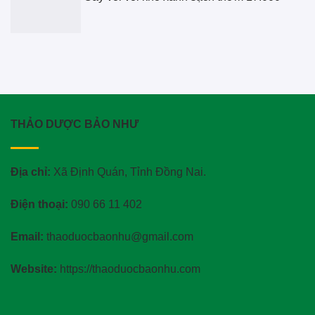
THẢO DƯỢC BẢO NHƯ
Địa chỉ:
Xã Định Quán, Tỉnh Đồng Nai.
Điện thoại:
090 66 11 402
Email:
thaoduocbaonhu@gmail.com
Website:
https://thaoduocbaonhu.com