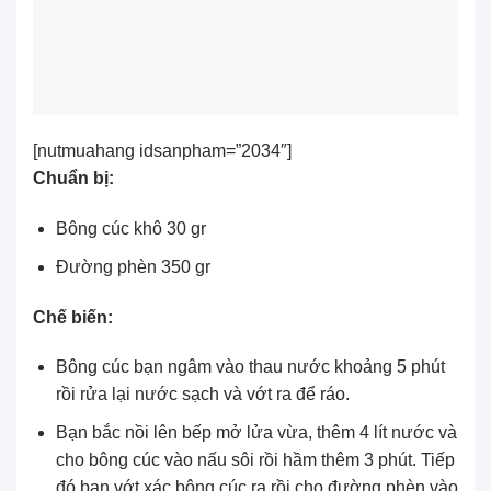
[nutmuahang idsanpham=”2034″]
Chuẩn bị:
Bông cúc khô
30 gr
Đường phèn
350 gr
Chế biến:
Bông cúc bạn ngâm vào thau nước khoảng 5 phút
rồi rửa lại nước sạch và vớt ra để ráo.
Bạn bắc nồi lên bếp mở lửa vừa, thêm 4 lít nước và
cho bông cúc vào nấu sôi rồi hầm thêm 3 phút. Tiếp
đó bạn vớt xác bông cúc ra rồi cho đường phèn vào