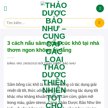
Bỏ
qua
nội
Tìm
dung
kiếm:
3 cách nấu sâm bông cúc khô tại nhà
thơm ngon không bị đắng
ĐĂNG VÀO
29/03/2023
BỞI
THẢO DƯỢC BẢO NHƯ
Sâm bông cúc khô
là loại thức uống có tác dụng giải
nhiệt rất tốt, thức uống này còn có những tác dụng tốt
khác như kháng khuẩn, điều trị cảm cúm, giảm mỡ
trong máu, giảm stress. Cùng
Thảo Dược Bảo Như
tìm