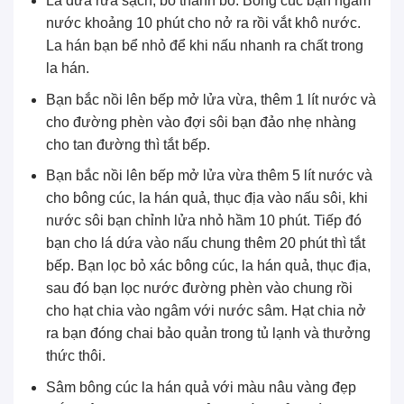
Lá dứa rửa sạch, bó thành bó. Bông cúc bạn ngâm
nước khoảng 10 phút cho nở ra rồi vắt khô nước.
La hán bạn bể nhỏ để khi nấu nhanh ra chất trong
la hán.
Bạn bắc nồi lên bếp mở lửa vừa, thêm 1 lít nước và
cho đường phèn vào đợi sôi bạn đảo nhẹ nhàng
cho tan đường thì tắt bếp.
Bạn bắc nồi lên bếp mở lửa vừa thêm 5 lít nước và
cho bông cúc, la hán quả, thục địa vào nấu sôi, khi
nước sôi bạn chỉnh lửa nhỏ hầm 10 phút. Tiếp đó
bạn cho lá dứa vào nấu chung thêm 20 phút thì tắt
bếp. Bạn lọc bỏ xác bông cúc, la hán quả, thục địa,
sau đó bạn lọc nước đường phèn vào chung rồi
cho hạt chia vào ngâm với nước sâm. Hạt chia nở
ra bạn đóng chai bảo quản trong tủ lạnh và thưởng
thức thôi.
Sâm bông cúc la hán quả với màu nâu vàng đẹp