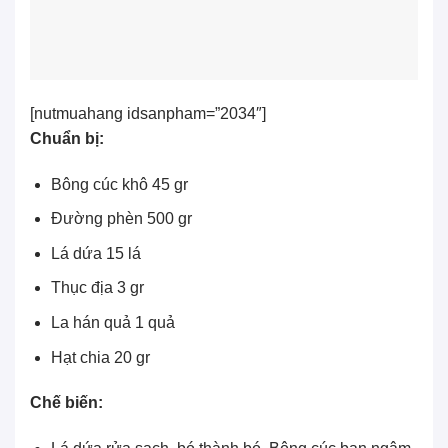
[nutmuahang idsanpham=”2034″]
Chuẩn bị:
Bông cúc khô
45 gr
Đường phèn
500 gr
Lá dứa 15 lá
Thục địa 3 gr
La hán quả
1 quả
Hạt chia 20 gr
Chế biến: